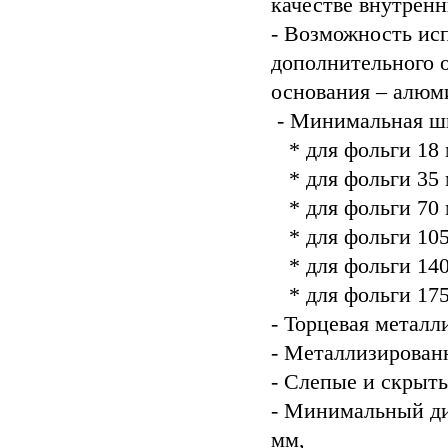
качестве внутрен
- Возможность ис
дополнительного о
основания – алюми
- Минимальная ши
* для фольги 18 
* для фольги 35 
* для фольги 70 
* для фольги 105
* для фольги 140
* для фольги 175
- Торцевая металл
- Металлизированн
- Слепые и скрыты
- Минимальный ди
мм,