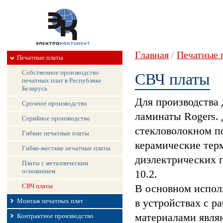
Главная
/
Печатные 
Печатные платы
СВЧ платы
Собственное производство
печатных плат в Республике
Беларусь
Для производства
Срочное производство
ламинаты Rogers.
Серийное производство
стекловолокном п
Гибкие печатные платы
керамические тер
Гибко-жесткие печатные платы
диэлектрических п
Платы с металлическим
основанием
10.2.
СВЧ платы
В основном испол
Монтаж печатных плат
в устройствах с 
материалами явля
Контрактное производство