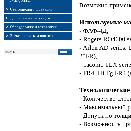
электроники
Возможно примене
Светодиодная продукция
Дополнительные услуги
Используемые ма
Оборудование и технологии
- ФАФ-4Д,
Электронные компоненты
- Rogers RO4000 s
- Arlon AD series, 
25FR),
- Taconic TLX seri
- FR4, Hi Tg FR4
Технологические
- Количество слое
- Максимальный р
- Допуск по толщ
- Возможность пр