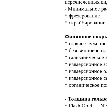
перечисленных ви
- Минимальное ра
* фрезерование — 
* скрайбирование
Финишное покры
* горячее лужение
* безсвинцовое го
* гальваническое з
* иммерсионное зол
* иммерсионное оло
* иммерсионное сер
* органическое пок
- Толщина гальв
* Flash Gold — Ni: