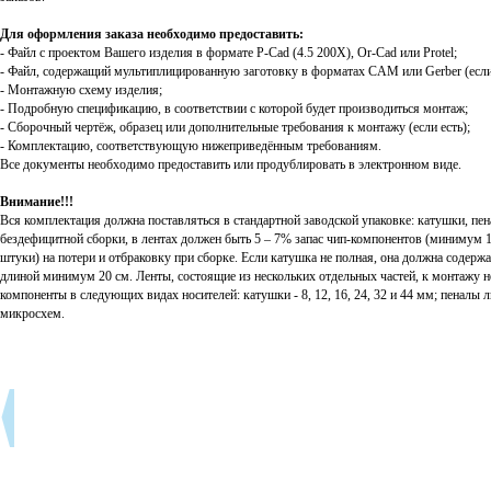
Для оформления заказа необходимо предоставить:
- Файл с проектом Вашего изделия в формате P-Cad (4.5 200X), Or-Cad или Protel;
- Файл, содержащий мультиплицированную заготовку в форматах CAM или Gerber (если
- Монтажную схему изделия;
- Подробную спецификацию, в соответствии с которой будет производиться монтаж;
- Сборочный чертёж, образец или дополнительные требования к монтажу (если есть);
- Комплектацию, соответствующую нижеприведённым требованиям.
Все документы необходимо предоставить или продублировать в электронном виде.
Внимание!!!
Вся комплектация должна поставляться в стандартной заводской упаковке: катушки, пе
бездефицитной сборки, в лентах должен быть 5 – 7% запас чип-компонентов (минимум 
штуки) на потери и отбраковку при сборке. Если катушка не полная, она должна содер
длиной минимум 20 см. Ленты, состоящие из нескольких отдельных частей, к монтажу 
компоненты в следующих видах носителей: катушки - 8, 12, 16, 24, 32 и 44 мм; пенал
микросхем.