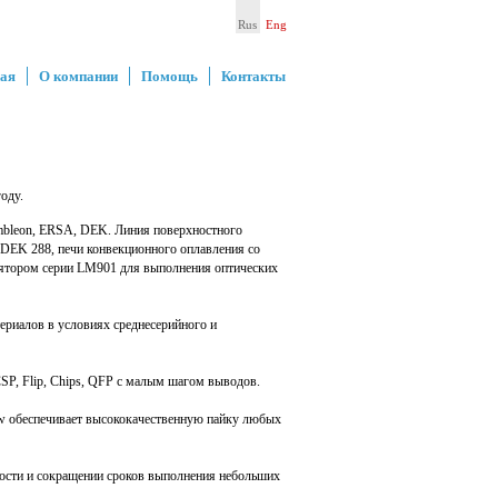
Rus
Eng
ая
О компании
Помощь
Контакты
оду.
mbleon, ERSA, DEK. Линия поверхностного
 DEK 288, печи конвекционного оплавления со
лятором серии LM901 для выполнения оптических
ериалов в условиях среднесерийного и
SP, Flip, Chips, QFP с малым шагом выводов.
ow обеспечивает высококачественную пайку любых
ости и сокращении сроков выполнения небольших