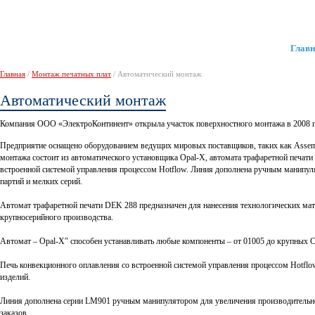
Главн
Главная
/
Монтаж печатных плат
/ Автоматический монтаж
Автоматический монтаж
Компания ООО «ЭлектроКонтинент» открыла участок поверхностного монтажа в 2008 г
Предприятие оснащено оборудованием ведущих мировых поставщиков, таких как Asse
монтажа состоит из автоматического установщика Opal-X, автомата трафаретной печати
встроенной системой управления процессом Hotflow. Линия дополнена ручным манипу
партий и мелких серий.
Автомат трафаретной печати DEK 288 предназначен для нанесения технологических мат
крупносерийного производства.
Автомат – Opal-X″ способен устанавливать любые компоненты – от 01005 до крупных C
Печь конвекционного оплавления со встроенной системой управления процессом Hotfl
изделий.
Линия дополнена серии LM901 ручным манипулятором для увеличения производительн
заказов.