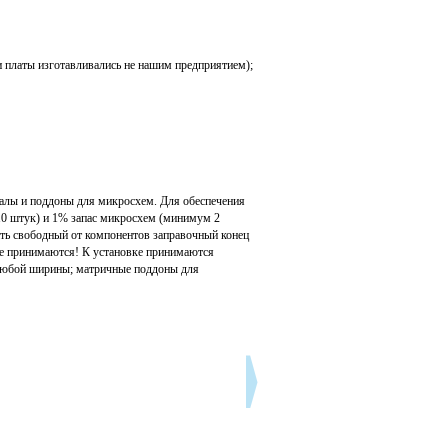
 платы изготавливались не нашим предприятием);
налы и поддоны для микросхем. Для обеспечения
10 штук) и 1% запас микросхем (минимум 2
жать свободный от компонентов заправочный конец
не принимаются! К установке принимаются
ы любой ширины; матричные поддоны для